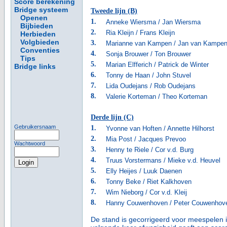
Score berekening
Bridge systeem
Tweede lijn (B)
Openen
1.
Anneke Wiersma / Jan Wiersma
Bijbieden
2.
Ria Kleijn / Frans Kleijn
Herbieden
Volgbieden
3.
Marianne van Kampen / Jan van Kampe
Conventies
4.
Sonja Brouwer / Ton Brouwer
Tips
5.
Marian Elfferich / Patrick de Winter
Bridge links
6.
Tonny de Haan / John Stuvel
7.
Lida Oudejans / Rob Oudejans
8.
Valerie Korteman / Theo Korteman
Derde lijn (C)
Gebruikersnaam
1.
Yvonne van Hoften / Annette Hilhorst
2.
Mia Post / Jacques Prevoo
Wachtwoord
3.
Henny te Riele / Cor v.d. Burg
4.
Truus Vorstermans / Mieke v.d. Heuvel
5.
Elly Heijes / Luuk Daenen
6.
Tonny Beke / Riet Kalkhoven
7.
Wim Nieborg / Cor v.d. Kleij
8.
Hanny Couwenhoven / Peter Couwenhov
De stand is gecorrigeerd voor meespelen i