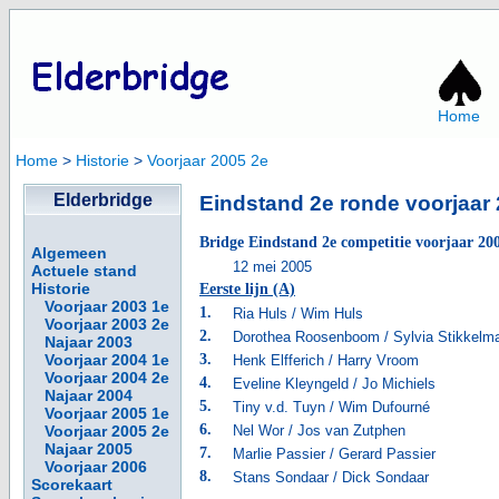
Home
Home
>
Historie
>
Voorjaar 2005 2e
Elderbridge
Eindstand 2e ronde voorjaar
Bridge Eindstand 2e competitie voorjaar 20
Algemeen
12 mei 2005
Actuele stand
Historie
Eerste lijn (A)
Voorjaar 2003 1e
1.
Ria Huls / Wim Huls
Voorjaar 2003 2e
2.
Dorothea Roosenboom / Sylvia Stikkelm
Najaar 2003
Voorjaar 2004 1e
3.
Henk Elfferich / Harry Vroom
Voorjaar 2004 2e
4.
Eveline Kleyngeld / Jo Michiels
Najaar 2004
5.
Tiny v.d. Tuyn / Wim Dufourné
Voorjaar 2005 1e
6.
Voorjaar 2005 2e
Nel Wor / Jos van Zutphen
Najaar 2005
7.
Marlie Passier / Gerard Passier
Voorjaar 2006
8.
Stans Sondaar / Dick Sondaar
Scorekaart