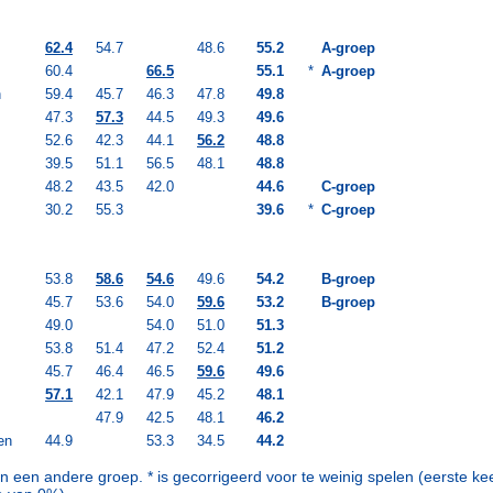
62.4
54.7
48.6
55.2
A-groep
60.4
66.5
55.1
*
A-groep
n
59.4
45.7
46.3
47.8
49.8
47.3
57.3
44.5
49.3
49.6
52.6
42.3
44.1
56.2
48.8
39.5
51.1
56.5
48.1
48.8
48.2
43.5
42.0
44.6
C-groep
30.2
55.3
39.6
*
C-groep
53.8
58.6
54.6
49.6
54.2
B-groep
45.7
53.6
54.0
59.6
53.2
B-groep
49.0
54.0
51.0
51.3
53.8
51.4
47.2
52.4
51.2
45.7
46.4
46.5
59.6
49.6
57.1
42.1
47.9
45.2
48.1
47.9
42.5
48.1
46.2
en
44.9
53.3
34.5
44.2
n een andere groep. * is gecorrigeerd voor te weinig spelen (eerste k