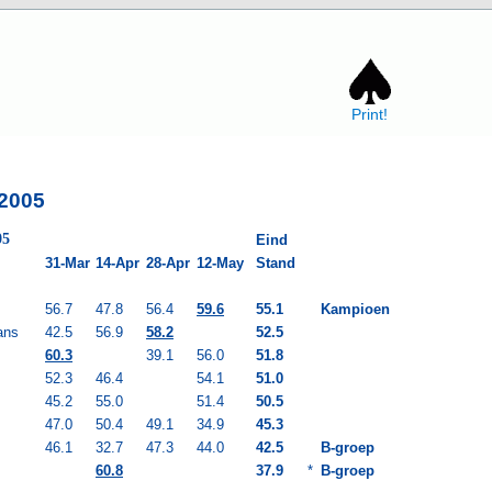
Print!
 2005
05
Eind
31-Mar
14-Apr
28-Apr
12-May
Stand
56.7
47.8
56.4
59.6
55.1
Kampioen
ans
42.5
56.9
58.2
52.5
60.3
39.1
56.0
51.8
52.3
46.4
54.1
51.0
45.2
55.0
51.4
50.5
47.0
50.4
49.1
34.9
45.3
46.1
32.7
47.3
44.0
42.5
B-groep
60.8
37.9
*
B-groep