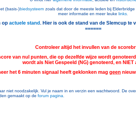
et (basis-)
biedsysteem
zoals dat door de meeste leden bij Elderbridge 
meer informatie en meer leuke
links
.
en op
actuele stand
. Hier is ook de stand van de Slemcup te v
======
Controleer altijd het invullen van de scorebri
ore van nul punten, die op dezelfde wijze wordt genoteerd 
wordt als Niet Gespeeld (NG) genoteerd, en NIET 
eer het 6 minuten signaal heeft geklonken mag
geen
nieuw 
ar niet noodzakelijk. Vul je naam in en verzin een wachtwoord. De overi
rden gemaakt op de
forum pagina
.