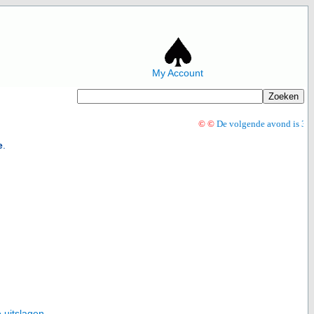
My Account
©
©
De volgende avond is 30 a
e
.
e uitslagen
.