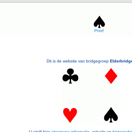
Print!
Dit is de website van bridgegroep
Elderbridg
U vindt hier
algemene informatie
, actuele en
historisch